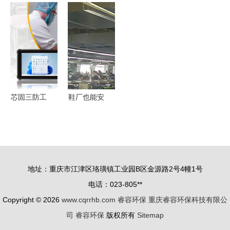
康 睿京医
以创新科
孤》 睿容
环保 文化
疗美容口腔
技，赋予咖
环保背后的
传承与绿色
中心与睿容
啡渣第二次
寻亲故事
发展的交响
环保的洁净
生命
曲
承诺
芯固三防工
鞋厂也能安
业平板 12
装环保空调
代睿容处理
实现降温通
器与256G
风？答案是
内存的坚固
肯定的！
地址：重庆市江津区珞璜镇工业园B区金源路2号4幢1号
之选
电话：023-805**
Copyright © 2026
www.cqrrhb.com
睿容环保
重庆睿容环保科技有限公
司
睿容环保
版权所有
Sitemap