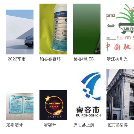
2022车市
铂睿睿容环
格睿特LED
浙江杭州光
盘点1.0 睿
保 科学呵
节能护眼环
明开林841
容环保的品
护，守护宝
保台灯3W
环氧聚酰胺
牌风云，这
宝健康成长
睿智选择，
树脂环保涂
些事儿你还
从容守护
料 食品级
记得吗？
自来水管道
防腐优选
定期洁牙，
睿容环
汉阴县上演
北京警察博
守护口腔健
保“咖睿丝”
真实版《失
物馆与睿容