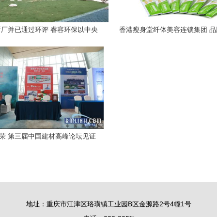
厂并已通过环评 睿容环保以中央
香港瘦身堂纤体美容连锁集团 
保督察为契机实现转型升级
绿色理念的融合
共荣 第三届中国建材高峰论坛见证
级，福享天下引领绿色科技新风尚
地址：重庆市江津区珞璜镇工业园B区金源路2号4幢1号