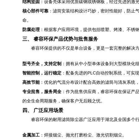
结构坚固
：设备壳体采用优质碳钢或锈钢板，经过先进的激
核心部件可靠
：滤筒安装结构设计巧妙，密封性能好，防止
命。
防腐处理
：根据客户应用环境，提供包括喷塑、烤漆、不锈
三、 睿容环保产品优势与批售服务
睿容环保提供的不仅是单台设备，更是一套完整的解决
型号齐全，支持定制
：拥有从中小型单体设备到大型模块化
智能控制，运行稳定
：配备先进的PLC自动控制系统，可实
高效节能
：优化的气流分布设计配合高效的滤筒与清灰系统
专业批售，服务周全
：作为批售供应商，睿容环保在保证产
的全生命周期服务，确保客户无后顾之忧。
四、 广泛应用场景
睿容环保的耐用滤筒除尘器广泛应用于湖北及全国多个
金属加工
：焊接烟尘、抛光打磨粉尘、激光切割烟尘。