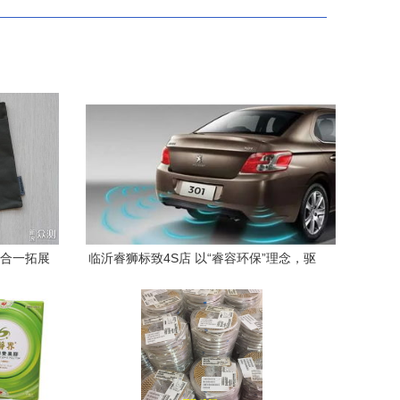
七合一拓展
临沂睿狮标致4S店 以“睿容环保”理念，驱
动绿色出行新未来