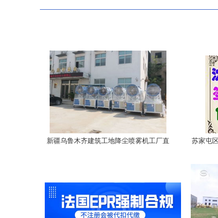
新疆乌鲁木齐建筑工地降尘喷雾机工厂直
苏家屯区
销价及高清大图——谷瀑环保与睿容环保
产品导览